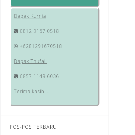
Bapak Kurnia
0812 9167 0518
+6281291670518
Bapak Thufail
0857 1148 6036
Terima kasih …!
POS-POS TERBARU