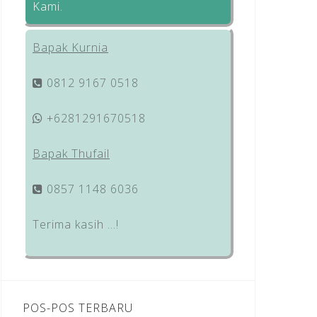
Kami.
Bapak Kurnia
0812 9167 0518
+6281291670518
Bapak Thufail
0857 1148 6036
Terima kasih …!
POS-POS TERBARU