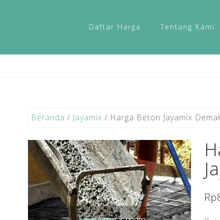
Daftar Harga
Tentang Kami
Beranda
/
Jayamix
/ Harga Beton Jayamix Dema
H
J
Rp