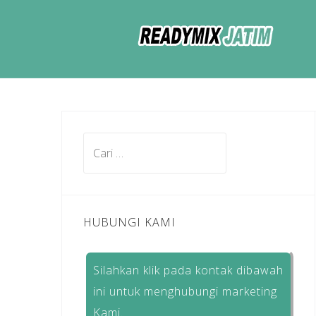
Skip
to
content
Cari
untuk:
HUBUNGI KAMI
Silahkan klik pada kontak dibawah
ini untuk menghubungi marketing
Kami.