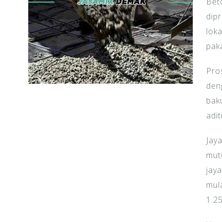
Bet
dipr
loka
paka
Pro
den
baku
adit
Jay
mut
jay
mul
1.2