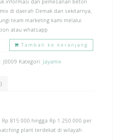
uk informasi dan pemesanan beton
amix di daerah Demak dan sekitarnya,
ungi team marketing kami melalui
epon atau whatsapp.
ntitas
Tambah ke keranjang
ga
:
J0009
Kategori:
Jayamix
on
amix
mak
)
 Rp 815.000 hingga Rp 1.250.000 per
atching plant terdekat di wilayah