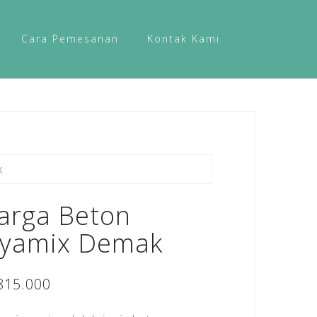
Cara Pemesanan
Kontak Kami
k
arga Beton
ayamix Demak
815.000