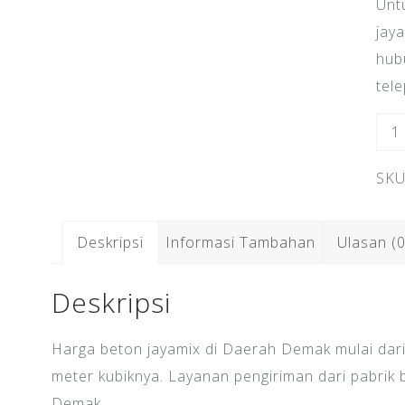
Unt
jay
hub
tel
Kua
Har
SKU
Bet
Jay
De
Deskripsi
Informasi Tambahan
Ulasan (0
Deskripsi
Harga beton jayamix di Daerah Demak mulai dari
meter kubiknya. Layanan pengiriman dari pabrik b
Demak.