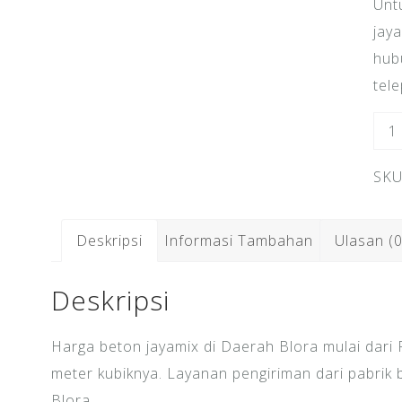
Unt
jay
hub
tel
Kua
Har
SKU
Bet
Jay
Blo
Deskripsi
Informasi Tambahan
Ulasan (0
Deskripsi
Harga beton jayamix di Daerah Blora mulai dari
meter kubiknya. Layanan pengiriman dari pabrik b
Blora.