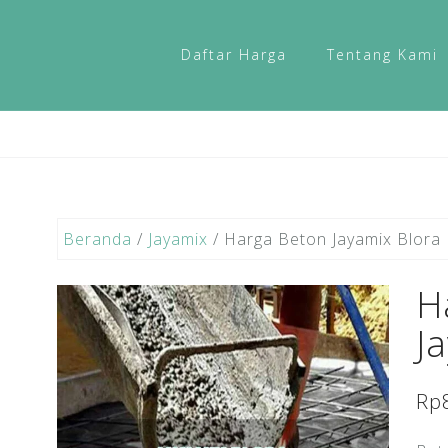
Daftar Harga
Tentang Kami
Beranda
/
Jayamix
/ Harga Beton Jayamix Blora
H
J
Rp