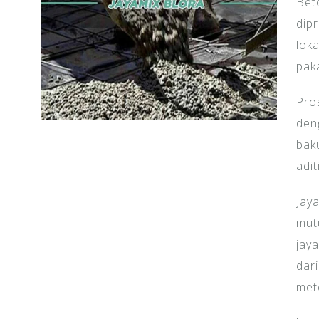
Bet
dipr
loka
paka
Pro
den
baku
adit
Jay
mut
jay
dar
met