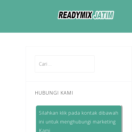
Skip
to
content
Cari
untuk:
HUBUNGI KAMI
Silahkan klik pada kontak dibawah
ini untuk menghubungi marketing
Kami.