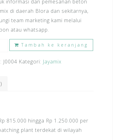
uk informasi dan pemesanan beton
amix di daerah Blora dan sekitarnya,
ungi team marketing kami melalui
epon atau whatsapp.
ntitas
Tambah ke keranjang
ga
:
J0004
Kategori:
Jayamix
on
amix
ra
)
 Rp 815.000 hingga Rp 1.250.000 per
atching plant terdekat di wilayah