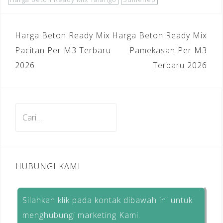
Navigasi
Harga Beton Ready Mix
Harga Beton Ready Mix
pos
Pacitan Per M3 Terbaru
Pamekasan Per M3
2026
Terbaru 2026
Cari
untuk:
HUBUNGI KAMI
Silahkan klik pada kontak dibawah ini untuk
menghubungi marketing Kami.