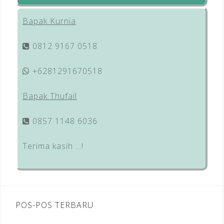
Bapak Kurnia
0812 9167 0518
+6281291670518
Bapak Thufail
0857 1148 6036
Terima kasih …!
POS-POS TERBARU