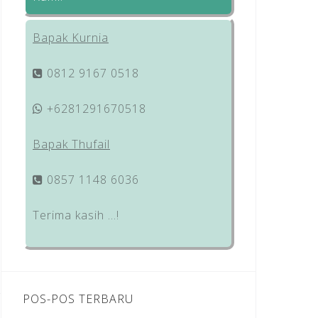
Bapak Kurnia
0812 9167 0518
+6281291670518
Bapak Thufail
0857 1148 6036
Terima kasih …!
POS-POS TERBARU