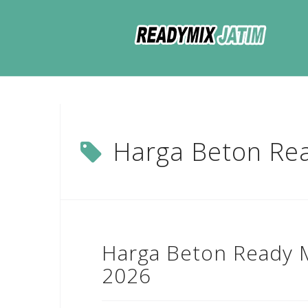
Skip
to
content
Harga Beton Re
Harga Beton Ready M
2026