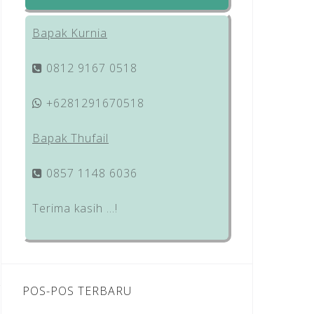
Bapak Kurnia
0812 9167 0518
+6281291670518
Bapak Thufail
0857 1148 6036
Terima kasih …!
POS-POS TERBARU