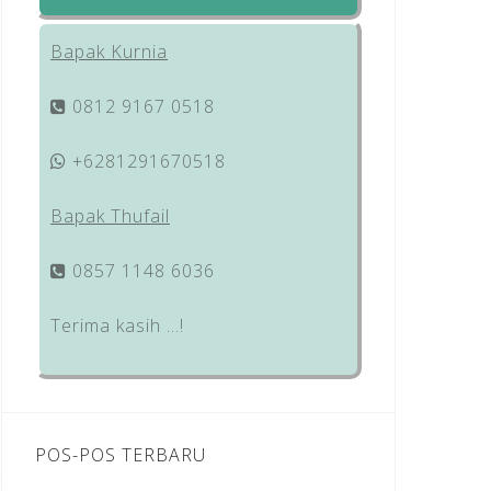
Bapak Kurnia
0812 9167 0518
+6281291670518
Bapak Thufail
0857 1148 6036
Terima kasih …!
POS-POS TERBARU