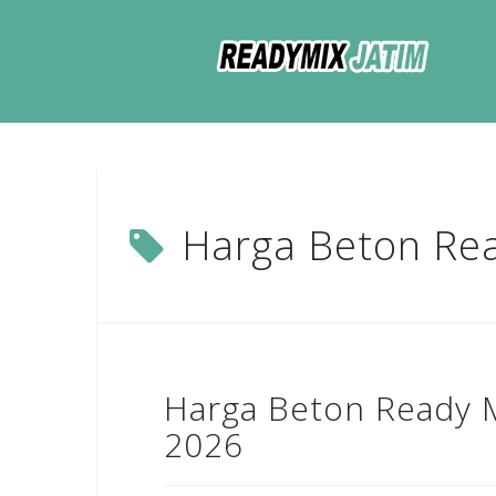
Skip
to
content
Harga Beton Rea
Harga Beton Ready M
2026