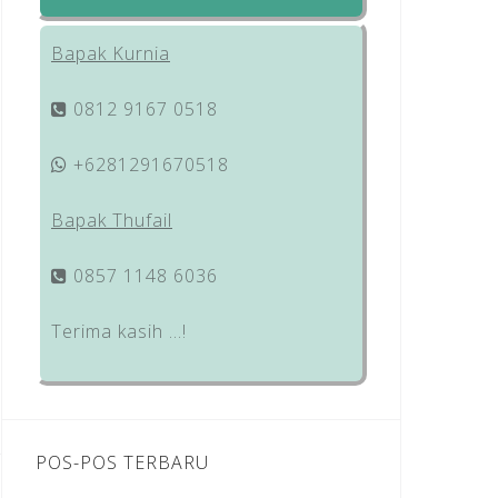
Bapak Kurnia
0812 9167 0518
+6281291670518
Bapak Thufail
0857 1148 6036
Terima kasih …!
POS-POS TERBARU