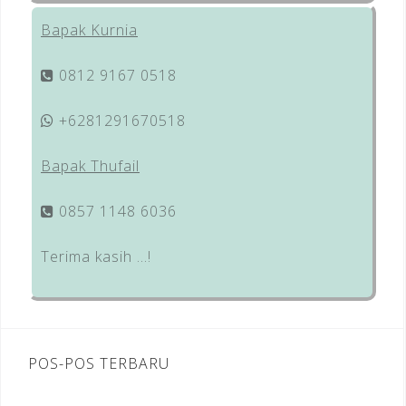
Bapak Kurnia
0812 9167 0518
+6281291670518
Bapak Thufail
0857 1148 6036
Terima kasih …!
POS-POS TERBARU