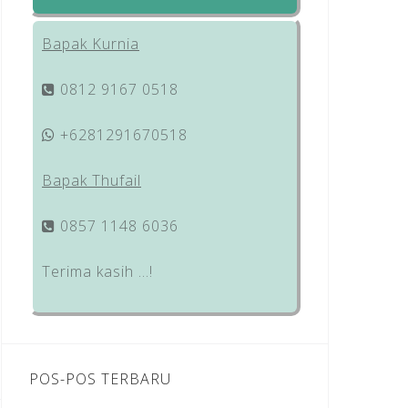
Bapak Kurnia
0812 9167 0518
+6281291670518
Bapak Thufail
0857 1148 6036
Terima kasih …!
POS-POS TERBARU